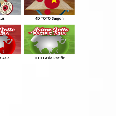
kus
4D TOTO Saigon
 Asia
TOTO Asia Pacific