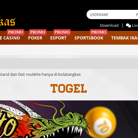
Download
Liv
PROMO
PROMO
PROMO
PROMO
VE CASINO
POKER
ESPORT
SPORTSBOOK
TEMBAK IK
hanya di bolatangkas
TOGEL