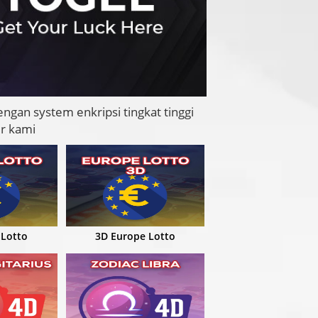
gan system enkripsi tingkat tinggi
r kami
 Lotto
3D Europe Lotto