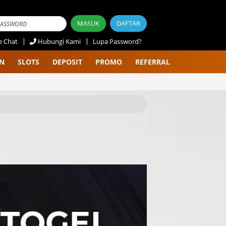
MASUK
DAFTAR
e Chat
Hubungi Kami
Lupa Password?
AN
SLOTS
DEPOSIT
PROMO
REFERRAL