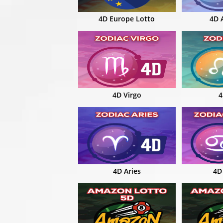
4D Europe Lotto
4D 
4D Virgo
4
4D Aries
4D