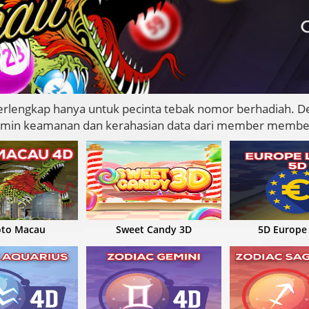
rlengkap hanya untuk pecinta tebak nomor berhadiah. Den
min keamanan dan kerahasian data dari member membe
oto Macau
Sweet Candy 3D
5D Europe