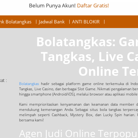
Belum Punya Akun!
Daftar Gratis!
nk Bolatangkas
Jadwal Bank
ANTI BLOKIR
Bolatangkas: G
Tangkas, Live C
Online Te
at :
Bolatangkas
hadir sebagai platform game online terkemuka di Ind
Tangkas, Live Casino, dan berbagai Slot Game. Nikmati pengalaman ber
hingga smartphone (Android/iOS), melalui browser atau aplikasi mobile
Kami memprioritaskan kenyamanan dan keamanan data member den
mendukung kemenangan Anda. Sebagai situs bola tangkas terperc
melimpah seperti Cashback, Mystery Box, dan Lucky Spin harian. 
bersama kami!
Agen Judi Online Terpopu