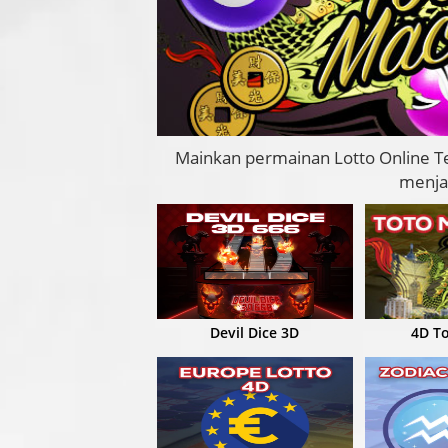
Mainkan permainan Lotto Online Te
menja
Devil Dice 3D
4D T