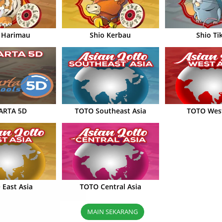
 Harimau
Shio Kerbau
Shio Ti
ARTA 5D
TOTO Southeast Asia
TOTO West
 East Asia
TOTO Central Asia
MAIN SEKARANG